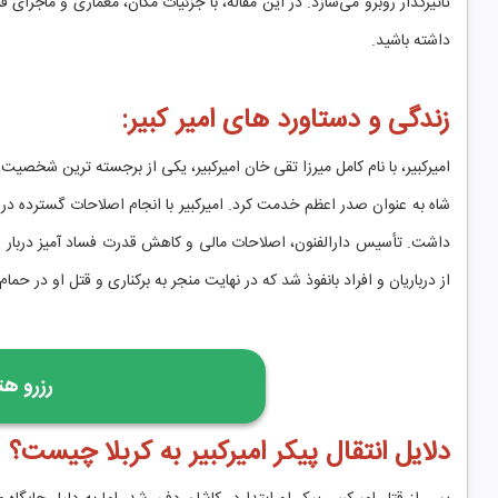
تاثیرگذار روبرو می‌سازد. در این مقاله، با جزئیات مکان، معماری و ماجرای ق
داشته باشید.
زندگی و دستاورد های امیر کبیر:
امیرکبیر، با نام کامل میرزا تقی خان امیرکبیر، یکی از برجسته ‌ترین شخصی
شاه به عنوان صدر اعظم خدمت کرد. امیرکبیر با انجام اصلاحات گسترده د
داشت. تأسیس دارالفنون، اصلاحات مالی و کاهش قدرت فساد آمیز دربار از
از درباریان و افراد بانفوذ شد که در نهایت منجر به برکناری و قتل او در حما
رزرو هت
دلایل انتقال پیکر امیرکبیر به کربلا چیست؟