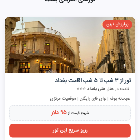
پرفروش ترین
تور از ۳ شب تا ۵ شب اقامت بغداد
اقامت در هتل
هلی بغداد
⭐⭐⭐
صبحانه بوفه | وای فای رایگان | موقعیت مرکزی
۹۵ دلار
شروع قیمت از
رزرو سریع این تور