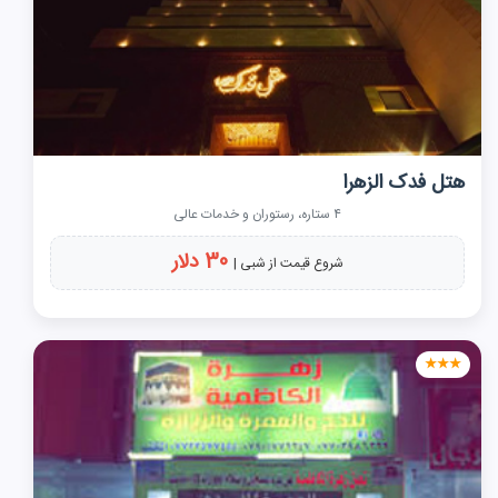
هتل فدک الزهرا
۴ ستاره، رستوران و خدمات عالی
30 دلار
شروع قیمت از شبی |
★★★