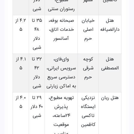
کاظمین
مطهر
مطبوع،
دلار
رستوران سنتی
شبی
هتل
خیابان
صبحانه بوفه،
۳۵ تا
۴.۲ از
دارالضیافه
اصلی
خدمات اتاق،
۴۸
۵
حرم
آسانسور
دلار
شبی
هتل
کوچه
وای‌فای،
۳۲ تا
۴.۱ از
المصطفی
شرقی
سرویس ایرانی،
۴۲
۵
حرم
دسترسی سریع
دلار
به اماکن زیارتی
شبی
هتل ریان
نزدیکی
تهویه مطبوع،
۲۹ تا
۴.۰ از
ایستگاه
پذیرش
۴۰ دلار
۵
تاکسی
۲۴ساعته،
شبی
کاظمین
موقعیت
مناسب