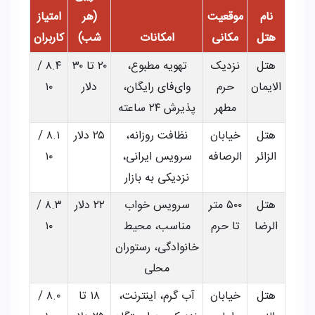
نام
موقعیت
(هر
امتیاز
هتل
مکانی
امکانات
شب)
کاربران
هتل
نزدیک
تهویه مطبوع،
۲۰ تا ۳۰
۸.۴ /
الایمان
حرم
وای‌فای رایگان،
دلار
۱۰
مطهر
پذیرش ۲۴ ساعته
هتل
خیابان
نظافت روزانه،
۲۵ دلار
۸.۱ /
الزائر
الرصافه
سرویس ایرانی،
۱۰
نزدیکی به بازار
هتل
۵۰۰ متر
سرویس خواب
۲۲ دلار
۸.۳ /
الرضا
تا حرم
مناسب، محیط
۱۰
خانوادگی، رستوران
محلی
هتل
خیابان
آب گرم، اینترنت،
۱۸ تا
۸.۰ /