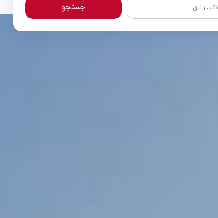
جستجو
ک ،
1
اتاق