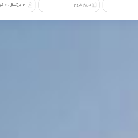
2
بزرگسال ،
0
کود