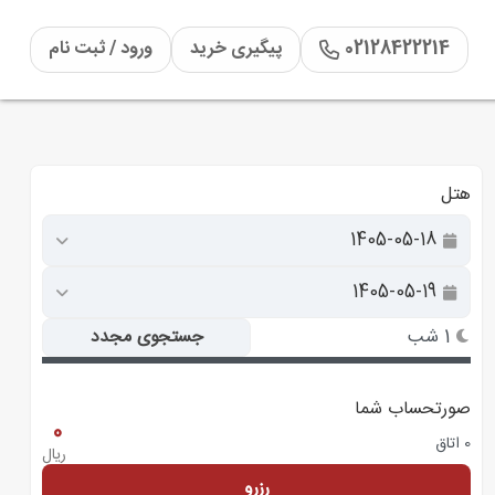
02128422214
پیگیری خرید
ورود / ثبت نام
هتل
1 شب
جستجوی مجدد
صورتحساب شما
0
0 اتاق
ریال
رزرو