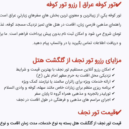
✔️تور کوفه عراق | رزرو تور کوفه
تور کوفه يکي از زيباترين و معنوي ترين بخش هاي سفرهاي زيارتي عراق است.
تومان شروع مي شود و امکان ثبت نام بدون پيش پرداخت فراهم است. ما براي شم
و دريافت اطلاعات تماس بگيريد يا در واتساپ پيام دهيد.
مزایای رزرو تور نجف از گلگشت هتل
✔ امکان رزرو آنلاین مستقیم تور نجف با بهترین قیمت و شرایط
✔ نزدیکی محل اقامت به حرم مطهر امام علی (ع)
✔ ارائه خدمات ویژه برای زائران سالمند یا نیازمند کمک ویژه
✔ برنامه ریزی منظم برای زیارات خاص مانند سهله، کوفه و وادی السلام
✔ تورلیدر باتجربه و مذهبی همراه گروه تا پایان سفر
✔ اجرای مراسم های مذهبی و فرهنگی در طول اقامت در نجف
✔️قیمت تور نجف
قیمت تور نجف از گلگشت هتل بسته به نوع خدمات، مدت زمان اقامت و نوع س