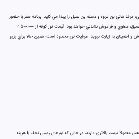
مرقد هاني بن عروه و مسلم بن عقيل را پيدا مي کنيد. برنامه سفر با حضور
راهنماي مذهبي فارسي زبان، اقامت در هتل هاي تميز نزديک مسجد کوفه، غذاي ايراني و ترانسفر ايمن همراه است. تور کوفه براي عاشقان اهل بيت، تجربه اي عميق، معنوي و فراموش نشدني خواهد بود. قيمت تور کوفه از ۳.۵۰۰.۰۰۰
مش و اطمينان به زيارت برويد. ظرفيت تور محدود است؛ همين حالا براي رزرو
 معمولاً قیمت بالاتری دارند، در حالی که تورهای زمینی نجف با هزینه