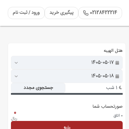
02128422214
پیگیری خرید
ورود / ثبت نام
هتل الهیبه
1 شب
جستجوی مجدد
صورتحساب شما
0
0 اتاق
ریال
رزرو