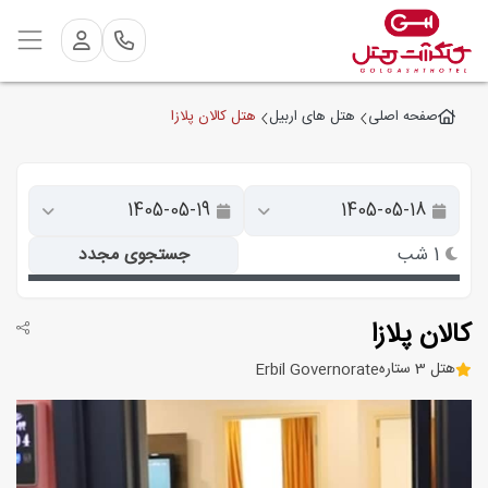
هتل کالان پلازا
صفحه اصلی
هتل های اربیل
1 شب
جستجوی مجدد
کالان پلازا
هتل 3 ستاره
Erbil Governorate