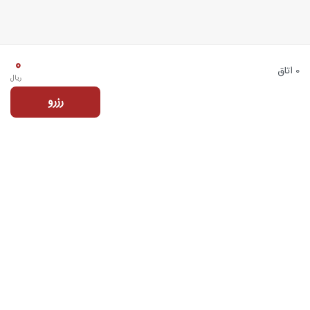
0
0 اتاق
ریال
رزرو