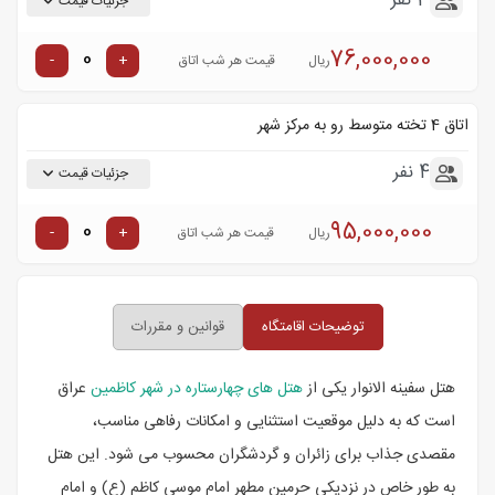
3 نفر
جزئیات قیمت
76,000,000
-
+
ریال
قیمت هر شب اتاق
اتاق 4 تخته متوسط رو به مرکز شهر
4 نفر
جزئیات قیمت
95,000,000
-
+
ریال
قیمت هر شب اتاق
توضیحات اقامتگاه
قوانین و مقررات
هتل سفینه الانوار یکی از
هتل های چهارستاره در شهر کاظمین
عراق
است که به دلیل موقعیت استثنایی و امکانات رفاهی مناسب،
مقصدی جذاب برای زائران و گردشگران محسوب می شود. این هتل
به طور خاص در نزدیکی حرمین مطهر امام موسی کاظم (ع) و امام