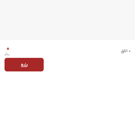
0
0 اتاق
ریال
رزرو