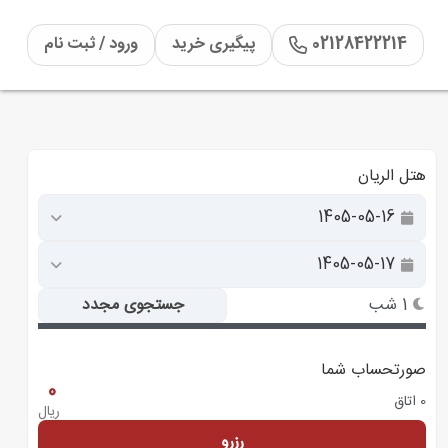
02128422214
پیگیری خرید
ورود / ثبت نام
هتل الریان
1 شب
جستجوی مجدد
صورتحساب شما
0
0 اتاق
ریال
رزرو