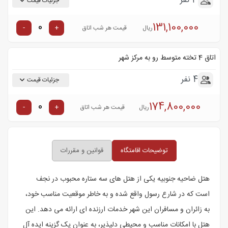
3 نفر
جزئیات قیمت
131,100,000
-
+
ریال
قیمت هر شب اتاق
اتاق 4 تخته متوسط رو به مرکز شهر
4 نفر
جزئیات قیمت
174,800,000
-
+
ریال
قیمت هر شب اتاق
توضیحات اقامتگاه
قوانین و مقررات
هتل ضاحیه جنوبیه یکی از هتل های سه ستاره محبوب در نجف
است که در شارع رسول واقع شده و به خاطر موقعیت مناسب خود،
به زائران و مسافران این شهر خدمات ارزنده ای ارائه می دهد. این
هتل با امکانات مناسب و محیطی دلپذیر، به عنوان یک گزینه ایده آل