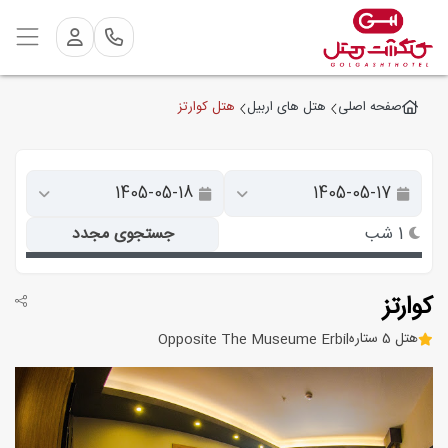
هتل کوارتز
صفحه اصلی
هتل های اربیل
1 شب
جستجوی مجدد
کوارتز
هتل 5 ستاره
Opposite The Museume Erbil