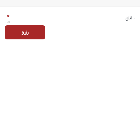
0
0 اتاق
ریال
رزرو