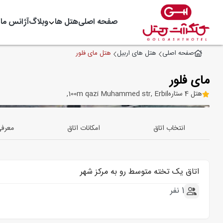
صفحه اصلی
هتل ها
وبلاگ
آژانس ما
هتل مای فلور
صفحه اصلی
هتل های اربیل
مای فلور
هتل 4 ستاره
100m qazi Muhammed str, Erbil,
انتخاب اتاق
امکانات اتاق
معرف
اتاق یک تخته متوسط رو به مرکز شهر
1 نفر