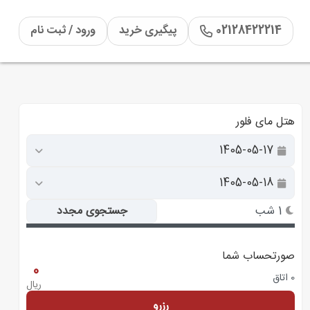
02128422214
پیگیری خرید
ورود / ثبت نام
هتل مای فلور
1 شب
جستجوی مجدد
صورتحساب شما
0
0 اتاق
ریال
رزرو