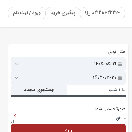
02128422214
پیگیری خرید
ورود / ثبت نام
هتل نوبل
1 شب
جستجوی مجدد
صورتحساب شما
0
0 اتاق
ریال
رزرو