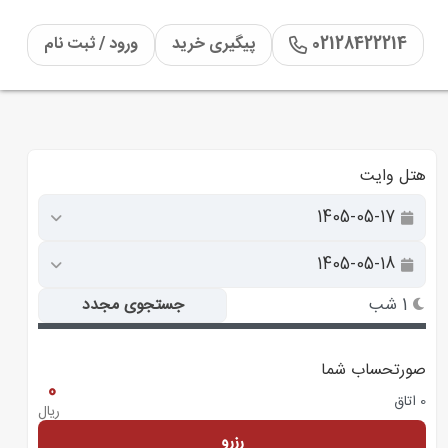
02128422214
پیگیری خرید
ورود / ثبت نام
هتل وایت
1 شب
جستجوی مجدد
صورتحساب شما
0
0 اتاق
ریال
رزرو