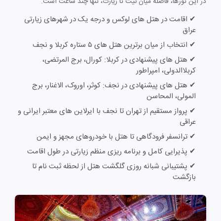
در این تورها، فاصله میان نیت تا زیارت، تنها چند ساعت است.
✔ اقامت در هتل های لوکس و درجه یک در شهرهای زیارتی
عراق
✔ انتخاب از میان برترین هتل های ۵ ستاره کربلا و نجف
✔ هتل های پیشنهادی در کربلا: کورال، برج المرتضی،
کربلاالدولی، امپراطور
✔ هتل های پیشنهادی در نجف: کوثر، اوروک، الاغنار، برج
المولی، المحاسن
✔ پرواز مستقیم از تهران تا نجف با ایرلاین های معتبر ایرانی و
عراقی
✔ ترانسفر فرودگاهی تا هتل با خودروهای مجهز و ایمن
✔ پذیرایی کامل و برنامه ریزی منظم زیارتی در طول اقامت
✔ پشتیبانی شبانه روزی گلگشت هتل از لحظه ثبت نام تا
بازگشت