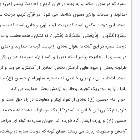
سدره که در متون اسلامی، به ویژه در قرآن کریم و احادیث پیامبر (ص) و 
خداوند و مقامات والای معنوی شناخته می شود. در قرآن کریم، درخت سدر
سِدْرَةِ الْمُنْتَهَى... إِذْ يَغْشَى السِّدْرَةَ مَا يَغْشَى"، که نشان دهنده ع
درخت سدره در این آیات به عنوان نمادی از نهایت قرب به خداوند و حدی که
در بسیاری از احادیث پیامبر اسلام (ص) و ائمه (ع)، سدره به عنوان یک
طراوت بخش و میوه هایی آرامش بخش، نمادی از آسایش، طراوت و آرا
است. انتخاب این نام برای خیابانی که به حرم مطهر امام حسین (ع) من
زائران را به سوی یک تجربه روحانی و آرامش بخش هدایت می کند.
حرم امام حسین (ع) نمادی از تقوا، ایثار و مقاومت در راه حق است و درخ
دارد. نام گذاری این خیابان به "سدره" از یک سو بازتاب دهنده اهمیت معن
حسین (ع) و زیارت ایشان گره خورده اند. خیابان سدره به گونه ای طراحی 
آرامش و معنویت زیارت می رساند. همان گونه که درخت سدره در بهشت، آس