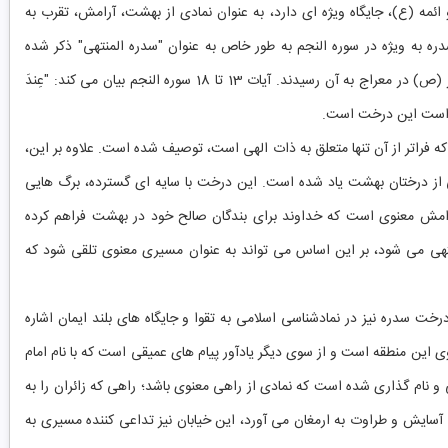
ائمه (ع)، جایگاه ویژه ای دارد، به عنوان نمادی از بهشت، آرامش، تقرب به
ه به ویژه در سوره النجم به طور خاص به عنوان "سدره المنتهی" ذکر شده
است. این درخت مکانی است که نهایت قرب الهی و جایی است که پیامبر (ص) در معراج به آن رسیدند. آیات 13 تا 18 سوره النجم بیان می کند: "عِندَ
ظمت و قداست این درخت است.
 فراتر از آن تنها متعلق به ذات الهی است، توصیف شده است. علاوه بر این،
ی از درختان بهشت یاد شده است. این درخت با سایه ای گسترده، برگ هایی
مش معنوی است که خداوند برای بندگان صالح خود در بهشت فراهم کرده
تهی می شود، بر این اساس می تواند به عنوان مسیری معنوی تلقی شود که
ت سدره نیز در نمادشناسی اسلامی به تقوا و جایگاه های بلند ایمان اشاره
وی این منطقه است و از سوی دیگر یادآور پیام های عمیقی است که با نام امام
و نام گذاری شده است که نمادی از راهی معنوی باشد؛ راهی که زائران را به
ایش و طراوت به ارمغان می آورد، این خیابان نیز تداعی کننده مسیری به