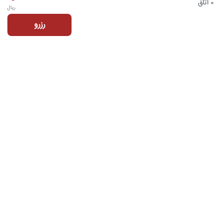
0 اتاق
ریال
رزرو
تماس با ما