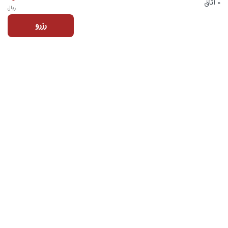
0 اتاق
ریال
رزرو
تماس با ما