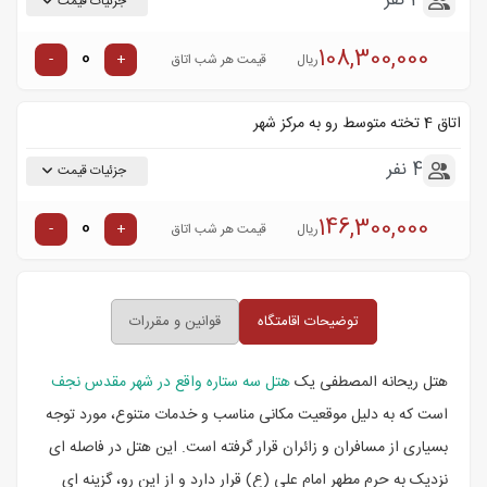
3 نفر
جزئیات قیمت
108,300,000
-
+
ریال
قیمت هر شب اتاق
اتاق 4 تخته متوسط رو به مرکز شهر
4 نفر
جزئیات قیمت
146,300,000
-
+
ریال
قیمت هر شب اتاق
توضیحات اقامتگاه
قوانین و مقررات
هتل ریحانه المصطفی یک
هتل سه ستاره واقع در شهر مقدس نجف
است که به دلیل موقعیت مکانی مناسب و خدمات متنوع، مورد توجه
بسیاری از مسافران و زائران قرار گرفته است. این هتل در فاصله ای
نزدیک به حرم مطهر امام علی (ع) قرار دارد و از این رو، گزینه ای