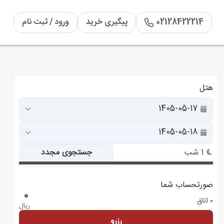
02128422214
پیگیری خرید
ورود / ثبت نام
هتل
1 شب
جستجوی مجدد
صورتحساب شما
0
0 اتاق
ریال
رزرو