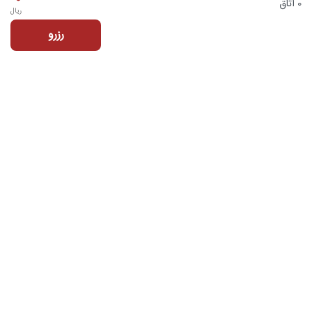
0 اتاق
ریال
رزرو
تماس با ما