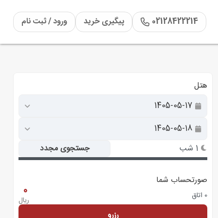
02128422214
پیگیری خرید
ورود / ثبت نام
هتل
1 شب
جستجوی مجدد
صورتحساب شما
0
0 اتاق
ریال
رزرو