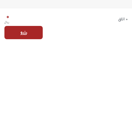
0
0 اتاق
ریال
رزرو