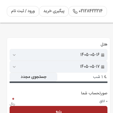
02128422214
پیگیری خرید
ورود / ثبت نام
هتل
1 شب
جستجوی مجدد
صورتحساب شما
0
0 اتاق
ریال
رزرو