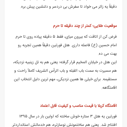
دقیقاً یه زائر می خواد تا سفرش بی دردسر و دلنشین پیش بره.
موقعیت طلایی؛ کمتر از چند دقیقه تا حرم
فرض کن از اتاقت که بیرون میای، فقط ۵ دقیقه پیاده روی تا حرم
امام حسین (ع) فاصله داری. هتل فورتین دقیقاً همین تجربه رو
بهت می ده.
این هتل در خیابان المخیم قرار گرفته؛ یعنی هم به تل زینبیه نزدیکه،
هم مسیرت به سمت باب القبله و باب الرأس الشریف کاملاً راحت و
مستقیمه. برای خیلی ها همین نزدیکی، مهم ترین دلیل انتخاب این
اقامتگاهه.
اقامتگاه کربلا با قیمت مناسب و کیفیت قابل اعتماد
فورتین یه هتل ۳ ستاره خوش ساخته که اولین بار در سال ۱۳۹۵
افتتاح شد. یعنی هم ساختمونش نوسازتره، هم خدماتش استانداردتر.