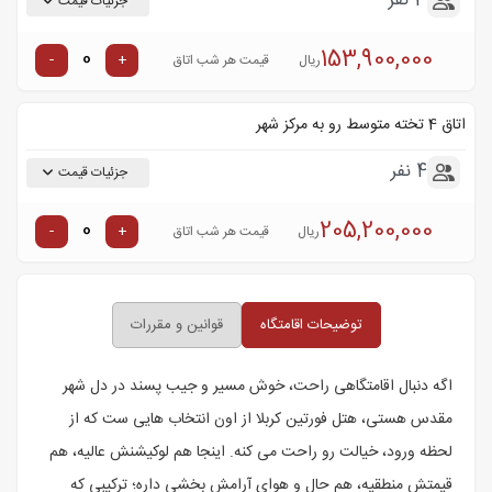
3 نفر
جزئیات قیمت
153,900,000
-
+
ریال
قیمت هر شب اتاق
اتاق 4 تخته متوسط رو به مرکز شهر
4 نفر
جزئیات قیمت
205,200,000
-
+
ریال
قیمت هر شب اتاق
توضیحات اقامتگاه
قوانین و مقررات
اگه دنبال اقامتگاهی راحت، خوش مسیر و جیب پسند در دل شهر
مقدس هستی، هتل فورتین کربلا از اون انتخاب هایی ست که از
لحظه ورود، خیالت رو راحت می کنه. اینجا هم لوکیشنش عالیه، هم
قیمتش منطقیه، هم حال و هوای آرامش بخشی داره؛ ترکیبی که