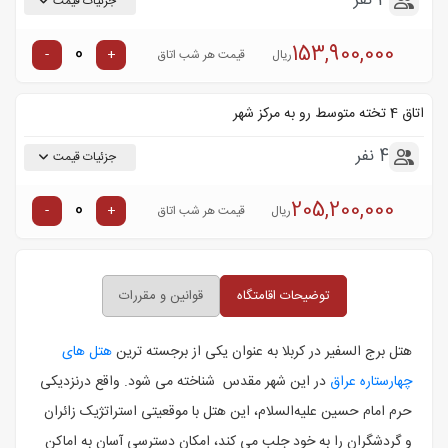
3 نفر
جزئیات قیمت
153,900,000
-
+
ریال
قیمت هر شب اتاق
اتاق 4 تخته متوسط رو به مرکز شهر
4 نفر
جزئیات قیمت
205,200,000
-
+
ریال
قیمت هر شب اتاق
توضیحات اقامتگاه
قوانین و مقررات
هتل برج السفیر در کربلا به عنوان یکی از برجسته‌ ترین
هتل های
چهارستاره عراق
در این شهر مقدس شناخته می‌ شود. واقع درنزدیکی
حرم امام حسین علیه‌السلام، این هتل با موقعیتی استراتژیک زائران
و گردشگران را به خود جلب می‌ کند، امکان دسترسی آسان به اماکن