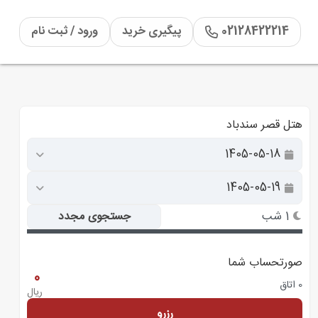
02128422214
پیگیری خرید
ورود / ثبت نام
هتل قصر سندباد
1 شب
جستجوی مجدد
صورتحساب شما
0
0 اتاق
ریال
رزرو