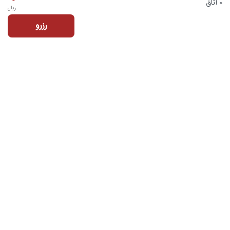
0 اتاق
ریال
رزرو
تماس با ما