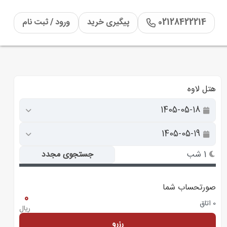
02128422214
پیگیری خرید
ورود / ثبت نام
هتل لاوه
1 شب
جستجوی مجدد
صورتحساب شما
0
0 اتاق
ریال
رزرو