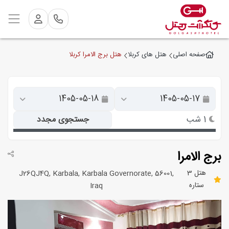
هتل برج الامرا کربلا
صفحه اصلی
هتل های کربلا
1 شب
جستجوی مجدد
برج الامرا
هتل 3
J26QJ4Q, Karbala, Karbala Governorate, 56001,
ستاره
Iraq