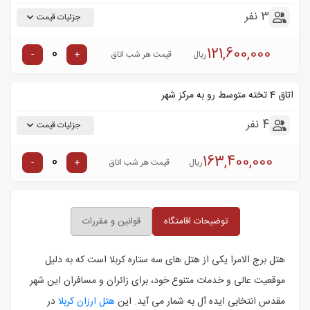
3 نفر
جزئیات قیمت
121,600,000
-
+
ریال
قیمت هر شب اتاق
اتاق 4 تخته متوسط رو به مرکز شهر
4 نفر
جزئیات قیمت
163,400,000
-
+
ریال
قیمت هر شب اتاق
توضیحات اقامتگاه
قوانین و مقررات
هتل برج الامرا یکی از هتل‌ های سه ستاره کربلا است که به‌ دلیل
موقعیت عالی و خدمات متنوع خود، برای زائران و مسافران این شهر
مقدس انتخابی ایده‌ آل به شمار می ‌آید. این
هتل ارزان کربلا
در