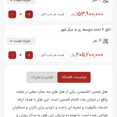
3 نفر
جزئیات قیمت
153,900,000
-
+
ریال
قیمت هر شب اتاق
اتاق 4 تخته متوسط رو به مرکز شهر
4 نفر
جزئیات قیمت
205,200,000
-
+
ریال
قیمت هر شب اتاق
توضیحات اقامتگاه
قوانین و مقررات
هتل شمس الشموس، یکی از هتل های سه ستاره معتبر در نجف،
واقع در خیابان بنات الامام الحسن است. این هتل با هدف ارائه
خدمات باکیفیت و تجربه ای راحت و دلپذیر برای زائران و مسافران
طراحی شده است. با توجه به نزدیکی این هتل به مراکز زیارتی و