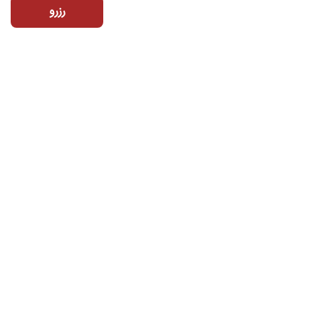
رزرو
تماس با ما
دفتر تهران : خیابان گاندی جنوبی - روبه روی مرکز خرید گاندی