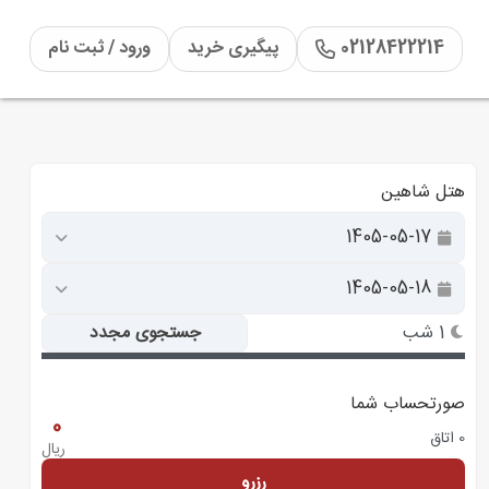
02128422214
پیگیری خرید
ورود / ثبت نام
هتل شاهین
1 شب
جستجوی مجدد
صورتحساب شما
0
0 اتاق
ریال
رزرو