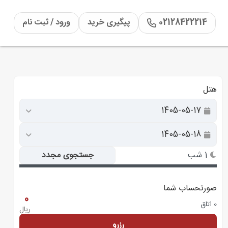
02128422214
پیگیری خرید
ورود / ثبت نام
هتل
1 شب
جستجوی مجدد
صورتحساب شما
0
0 اتاق
ریال
رزرو